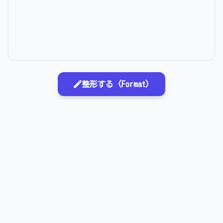
整形する (Format)
JSONフォーマッターについて
APIレスポンスやログファイルなどの、圧縮されたり崩れ
たりしたJSONデータを、人間が読みやすい形式に整形
（プリティプリント）します。 また、JSONの構文エラー
がある場合は、エラーの内容と場所を表示してデバッグを
支援します。
整形 (Format)
: インデントを揃えて見やすくしま