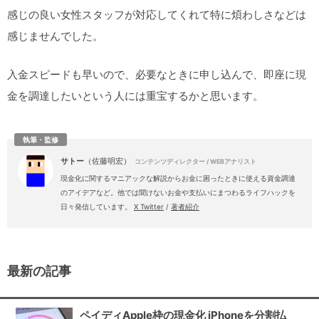
感じの良い女性スタッフが対応してくれて特に煩わしさなどは
感じませんでした。
入金スピードも早いので、必要なときに申し込んで、即座に現
金を調達したいという人には重宝するかと思います。
執筆・監修
サトー
（佐藤明宏）
コンテンツディレクター / WEBアナリスト
現金化に関するマニアックな解説からお金に困ったときに使える資金調達
のアイデアなど。他では聞けないお金や支払いにまつわるライフハックを
日々発信しています。
X Twitter
/
著者紹介
最新の記事
ペイディApple枠の現金化 iPhoneを分割払