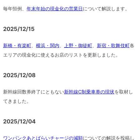
毎年恒例、
年末年始の現金化の営業日
について解説します。
2025/12/15
新橋・有楽町
、
横浜・関内
、
上野・御徒町
、
新宿・歌舞伎町
各
エリアの現金化に使えるお店のリストを更新しました。
2025/12/08
新幹線回数券終了にともない
新幹線C制乗車券の現状
を取材し
てきました。
2025/12/04
ワンバンクあとばらいチャージの減額
についての解説を投稿し