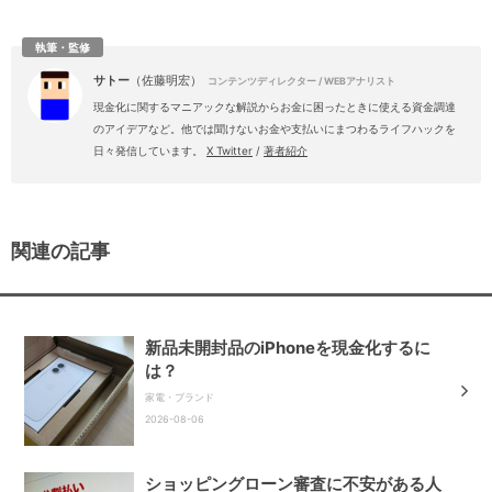
執筆・監修
サトー
（佐藤明宏）
コンテンツディレクター / WEBアナリスト
現金化に関するマニアックな解説からお金に困ったときに使える資金調達
のアイデアなど。他では聞けないお金や支払いにまつわるライフハックを
日々発信しています。
X Twitter
/
著者紹介
関連の記事
新品未開封品のiPhoneを現金化するに
は？
家電・ブランド
2026-08-06
ショッピングローン審査に不安がある人