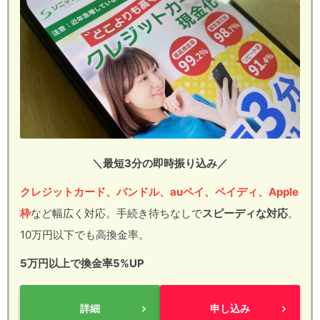
＼最短3分の即時振り込み／
クレジットカード、バンドル、auペイ、ペイディ、Apple
枠
など幅広く対応。手続き待ちなしで
スピーディな対応
。
10万円以下でも高換金率。
5万円以上で換金率5%UP
詳細
申し込み