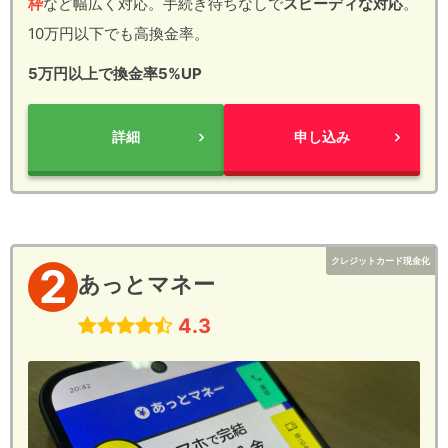
枠
など幅広く対応。手続き待ちなしで
スピーディな対応
。
10万円以下でも高換金率。
5万円以上で換金率5%UP
詳細
申し込み
クレジットカード現金化
2
あっとマネー
4.3