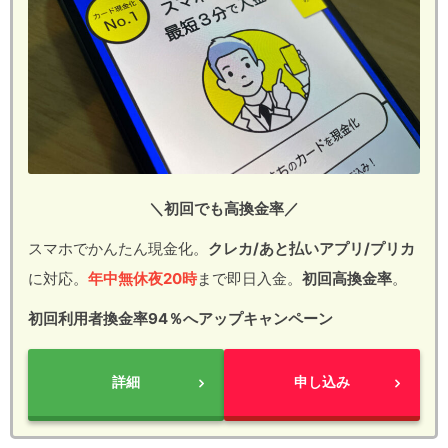
＼初回でも高換金率／
スマホでかんたん現金化。
クレカ/あと払いアプリ/プリカ
に対応。
年中無休夜20時
まで即日入金。
初回高換金率
。
初回利用者換金率94％へアップキャンペーン
詳細
申し込み