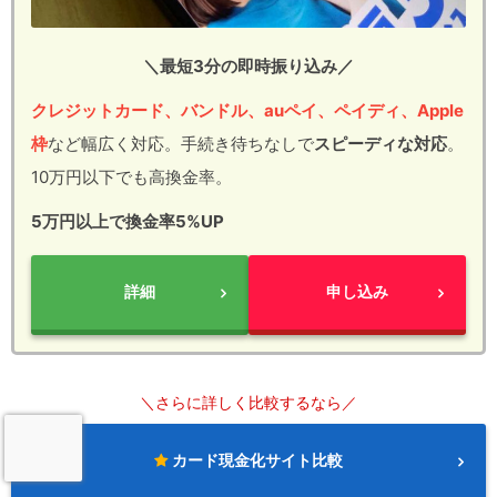
＼最短3分の即時振り込み／
クレジットカード、バンドル、auペイ、ペイディ、Apple
枠
など幅広く対応。手続き待ちなしで
スピーディな対応
。
10万円以下でも高換金率。
5万円以上で換金率5%UP
詳細
申し込み
＼さらに詳しく比較するなら／
カード現金化サイト比較