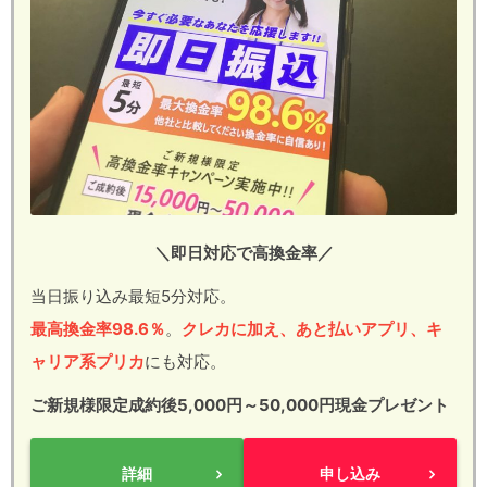
＼即日対応で高換金率／
当日振り込み最短5分対応。
最高換金率98.6％
。
クレカに加え、あと払いアプリ、キ
ャリア系プリカ
にも対応。
ご新規様限定成約後5,000円～50,000円現金プレゼント
詳細
申し込み