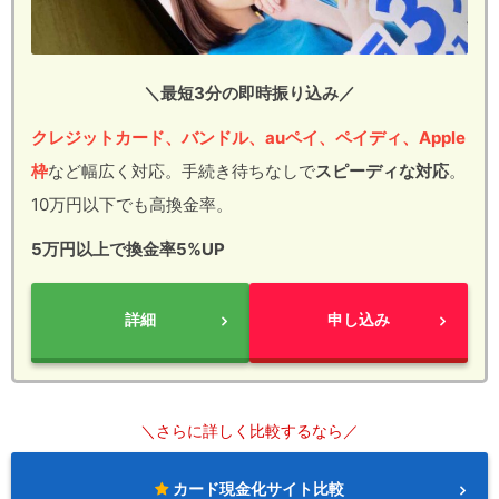
＼最短3分の即時振り込み／
クレジットカード、バンドル、auペイ、ペイディ、Apple
枠
など幅広く対応。手続き待ちなしで
スピーディな対応
。
10万円以下でも高換金率。
5万円以上で換金率5%UP
詳細
申し込み
＼さらに詳しく比較するなら／
カード現金化サイト比較