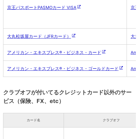
京王パスポートPASMOカード VISA
京王
大丸松坂屋カード（JFRカード）
大
アメリカン・エキスプレス®・ビジネス・カード
Ame
アメリカン・エキスプレス®・ビジネス・ゴールドカード
Ame
クラブオフが付いてるクレジットカード以外のサー
ビス（保険、FX、etc）
カード名
クラブオフ