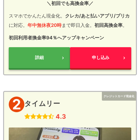
＼初回でも高換金率／
スマホでかんたん現金化。
クレカ/あと払いアプリ/プリカ
に対応。
年中無休夜20時
まで即日入金。
初回高換金率
。
初回利用者換金率94％へアップキャンペーン
詳細
申し込み
クレジットカード現金化
2
タイムリー
4.3