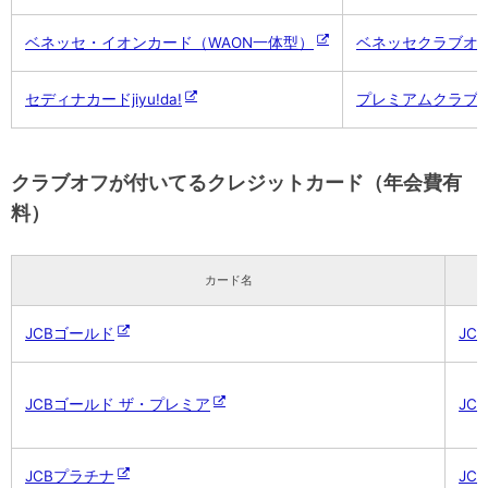
ベネッセ・イオンカード（WAON一体型）
ベネッセクラブオ
セディナカードjiyu!da!
プレミアムクラブ
クラブオフが付いてるクレジットカード（年会費有
料）
カード名
JCBゴールド
JCB
JCBゴールド ザ・プレミア
JCB
JCBプラチナ
JCB