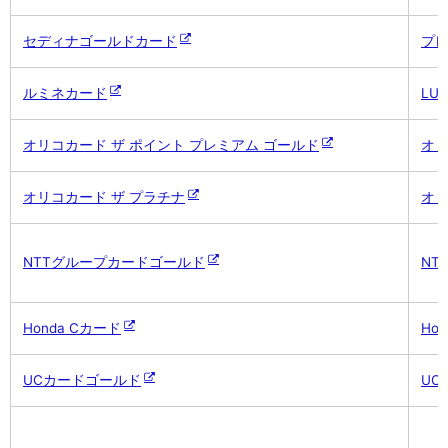
セディナゴールドカード
プ
ルミネカード
LUM
オリコカード ザ ポイント プレミアム ゴールド
オ
オリコカード ザ プラチナ
オ
NTTグループカードゴールド
NT
Honda Cカード
Ho
UCカードゴールド
UC