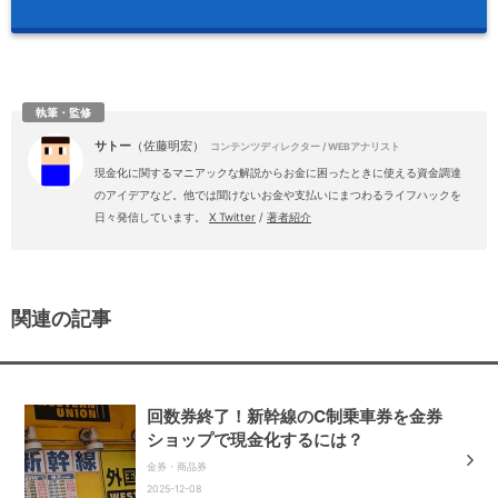
執筆・監修
サトー
（佐藤明宏）
コンテンツディレクター / WEBアナリスト
現金化に関するマニアックな解説からお金に困ったときに使える資金調達
のアイデアなど。他では聞けないお金や支払いにまつわるライフハックを
日々発信しています。
X Twitter
/
著者紹介
関連の記事
回数券終了！新幹線のC制乗車券を金券
ショップで現金化するには？
金券・商品券
2025-12-08