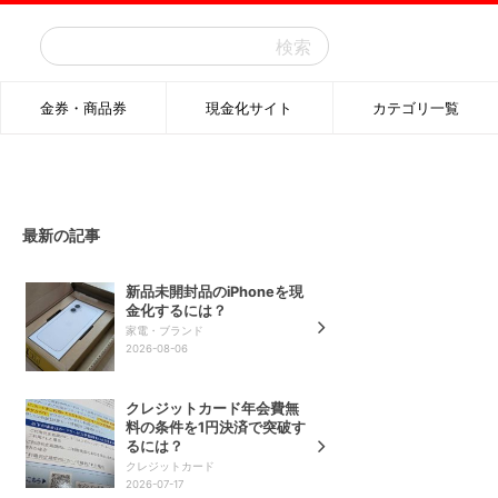
検
索:
金券・商品券
現金化サイト
カテゴリ一覧
最新の記事
新品未開封品のiPhoneを現
金化するには？
家電・ブランド
2026-08-06
クレジットカード年会費無
料の条件を1円決済で突破す
るには？
クレジットカード
2026-07-17