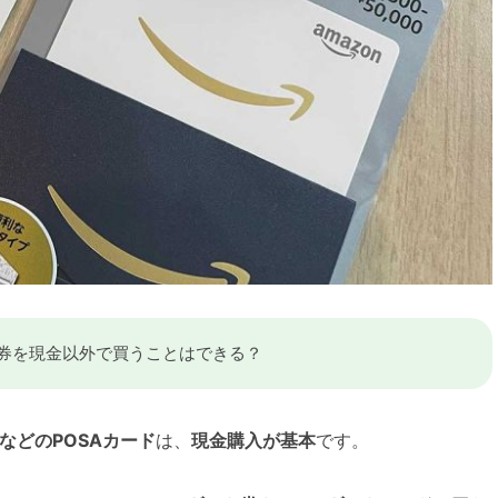
ト券を現金以外で買うことはできる？
券などのPOSAカード
は、
現金購入が基本
です。