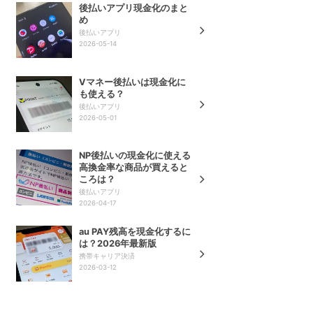
後払いアプリ現金化のまと
め
後払いアプリ
2026-05-14
Vマネー後払いは現金化に
も使える？
後払いアプリ
2026-05-01
NP後払いの現金化に使える
高換金率な商品が買えると
ころは？
後払いアプリ
2026-04-17
au PAY残高を現金化するに
は？2026年最新版
携帯キャリア決済
2026-03-12