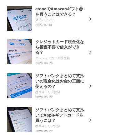
atoneでAmazonギフト券
を買うことはできる？
後払いアプリ
2026-07-14
クレジットカード現金化な
ら審査不要で借入ができ
る？
クレジットカード現金化
2026-06-26
ソフトバンクまとめて支払
いの現金化はお金の工面に
使えるの？
携帯キャリア決済
2026-05-22
ソフトバンクまとめて支払
いでAppleギフトカードを
買うには？
携帯キャリア決済
2026-05-22