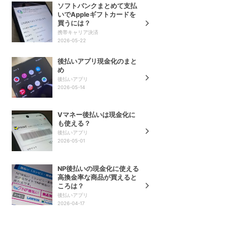
ソフトバンクまとめて支払
いでAppleギフトカードを
買うには？
携帯キャリア決済
2026-05-22
後払いアプリ現金化のまと
め
後払いアプリ
2026-05-14
Vマネー後払いは現金化に
も使える？
後払いアプリ
2026-05-01
NP後払いの現金化に使える
高換金率な商品が買えると
ころは？
後払いアプリ
2026-04-17