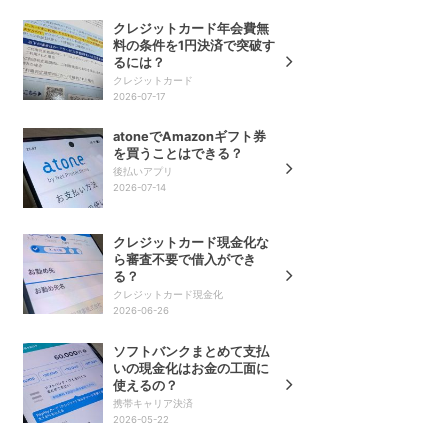
クレジットカード年会費無
料の条件を1円決済で突破す
るには？
クレジットカード
2026-07-17
atoneでAmazonギフト券
を買うことはできる？
後払いアプリ
2026-07-14
クレジットカード現金化な
ら審査不要で借入ができ
る？
クレジットカード現金化
2026-06-26
ソフトバンクまとめて支払
いの現金化はお金の工面に
使えるの？
携帯キャリア決済
2026-05-22