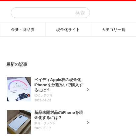
検
索:
金券・商品券
現金化サイト
カテゴリ一覧
最新の記事
ペイディApple枠の現金化
iPhoneを分割払いで購入す
るには？
後払いアプリ
2026-08-07
新品未開封品のiPhoneを現
金化するには？
家電・ブランド
2026-08-07